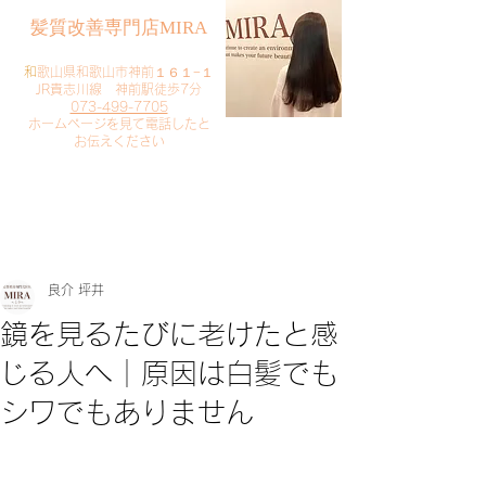
​髪質改善専門店MIRA
​
和歌山県和歌山市神前１６１−１
JR貴志川線 神前駅徒歩7分
073-499-7705
​ホームページを見て電話したと
お伝えください
​ご予約・お問い合わせ
​クリック
良介 坪井
鏡を見るたびに老けたと感
じる人へ｜原因は白髪でも
シワでもありません