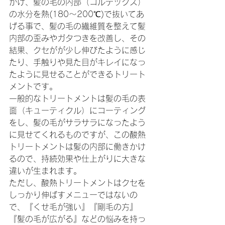
かけ、髪の毛の内部（コルテックス）
の水分を熱(180〜200℃)で抜いてあ
げる事で、髪の毛の繊維質を整えて髪
内部の歪みやガタつきを改善し、その
結果、クセがが少し伸びたように感じ
たり、手触りや見た目がキレイになっ
たように見せることができるトリート
メントです。
一般的なトリートメントは髪の毛の表
面（キューティクル）にコーティング
をし、髪の毛がサラサラになったよう
に見せてくれるものですが、この酸熱
トリートメントは髪の内部に働きかけ
るので、持続効果や仕上がりに大きな
違いが生まれます。
ただし、酸熱トリートメントはクセを
しっかり伸ばすメニューではないの
で、『くせ毛が強い』『剛毛の方』
『髪の毛が広がる』などの悩みを持っ