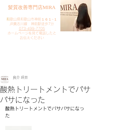
​髪質改善専門店MIRA
​
和歌山県和歌山市神前１６１−１
JR貴志川線 神前駅徒歩7分
073-499-7705
​ホームページを見て電話したと
お伝えください
​ご予約・お問い合わせ
​クリック
良介 坪井
酸熱トリートメントでパサ
パサになった
酸熱トリートメントでパサパサになっ
た