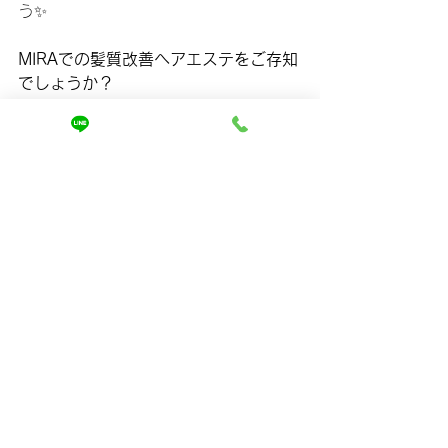
う✨
MIRAでの髪質改善ヘアエステをご存知
でしょうか？
お客様の髪質のお悩みにあわせて薬剤
調合をして髪に負担を与えることなく
ケアができます。
そしてアイロンで仕上げないので熱に
よるダメージで髪が固くなることもあ
りません。
髪は柔らかく、まとまりができ、手触
りはかなりのものとなります。
ですが１回で完成するものではありま
せん。
回数を繰り返すとよりツヤができま