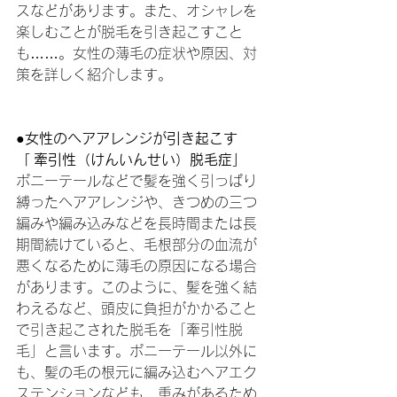
スなどがあります。また、オシャレを
楽しむことが脱毛を引き起こすこと
も……。女性の薄毛の症状や原因、対
策を詳しく紹介します。
●女性のヘアアレンジが引き起こす
「 牽引性（けんいんせい）脱毛症」
ポニーテールなどで髪を強く引っぱり
縛ったヘアアレンジや、きつめの三つ
編みや編み込みなどを長時間または長
期間続けていると、毛根部分の血流が
悪くなるために薄毛の原因になる場合
があります。このように、髪を強く結
わえるなど、頭皮に負担がかかること
で引き起こされた脱毛を「牽引性脱
毛」と言います。ポニーテール以外に
も、髪の毛の根元に編み込むヘアエク
ステンションなども、重みがあるため