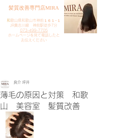
​髪質改善専門店MIRA
​
和歌山県和歌山市神前１６１−１
JR貴志川線 神前駅徒歩7分
073-499-7705
​ホームページを見て電話したと
お伝えください
​ご予約・お問い合わせ
​クリック
良介 坪井
薄毛の原因と対策 和歌
山 美容室 髪質改善