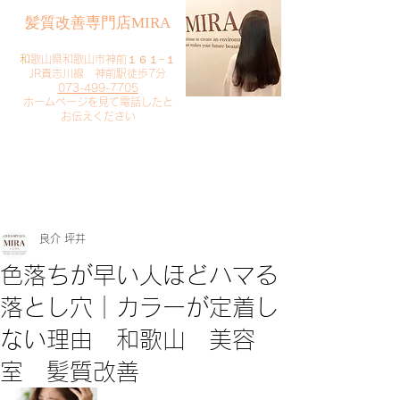
​髪質改善専門店MIRA
​
和歌山県和歌山市神前１６１−１
JR貴志川線 神前駅徒歩7分
073-499-7705
​ホームページを見て電話したと
お伝えください
​ご予約・お問い合わせ
​クリック
良介 坪井
色落ちが早い人ほどハマる
落とし穴｜カラーが定着し
ない理由 和歌山 美容
室 髪質改善