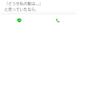
「どうせ私の髪は…」
と思っていたなら、
それはあなたのせいじゃない。
正しく見られていなかっただけ
です。
ホームページでは、
・なぜ色が定着しないのか
・どんな髪が色落ちしやすいのか
・どう変えていけるのか
https://www.mira-kaizen.com
もっと具体的に解説しています。
「次こそは長く楽しみたい」
そう思った方は、ぜひ一度読んでみて
ください。