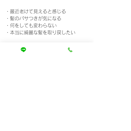
・最近老けて見えると感じる
・髪のパサつきが気になる
・何をしても変わらない
・本当に綺麗な髪を取り戻したい
そう思っているなら、一度本当の原因
を知ってください。
多くの方が、自分の髪の状態を正しく
理解していません。
まずは、あなたの髪に何が起きている
のか。
そして、何をすれば変わるのか。
詳しくはホームページでご紹介してい
ます。