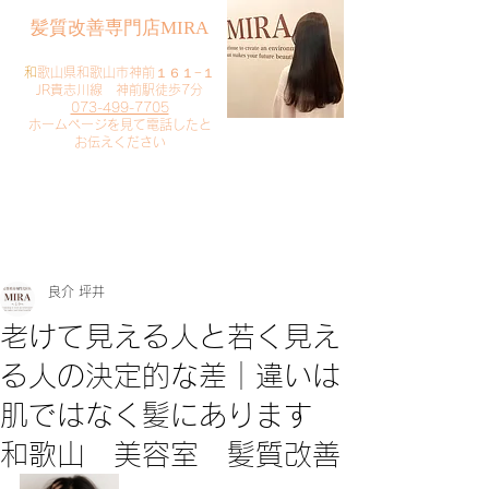
​髪質改善専門店MIRA
​
和歌山県和歌山市神前１６１−１
JR貴志川線 神前駅徒歩7分
073-499-7705
​ホームページを見て電話したと
お伝えください
​ご予約・お問い合わせ
​クリック
良介 坪井
老けて見える人と若く見え
る人の決定的な差｜違いは
肌ではなく髪にあります
和歌山 美容室 髪質改善