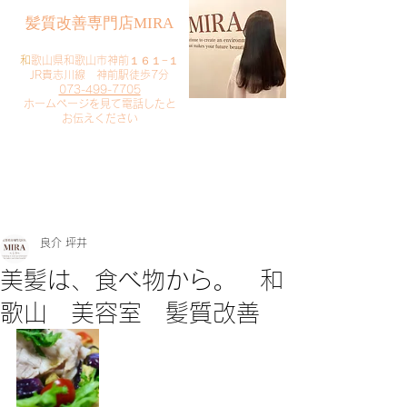
​髪質改善専門店MIRA
​
和歌山県和歌山市神前１６１−１
JR貴志川線 神前駅徒歩7分
073-499-7705
​ホームページを見て電話したと
お伝えください
​ご予約・お問い合わせ
​クリック
良介 坪井
美髪は、食べ物から。 和
歌山 美容室 髪質改善