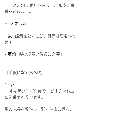
- 
ビタミンE
: 血行を良くし、頭皮に栄
養を運びます。
3. 
ミネラル
:
- 
鉄
: 酸素を髪に運び、健康な髪を作り
ます。
- 
亜鉛
: 髪の成長と修復に必要です。
【美髪になる食べ物】
1. 
卵
:
   卵は高タンパク質で、ビオチンも豊
富に含まれています。
髪の成長を促進し、強く健康に保ちま