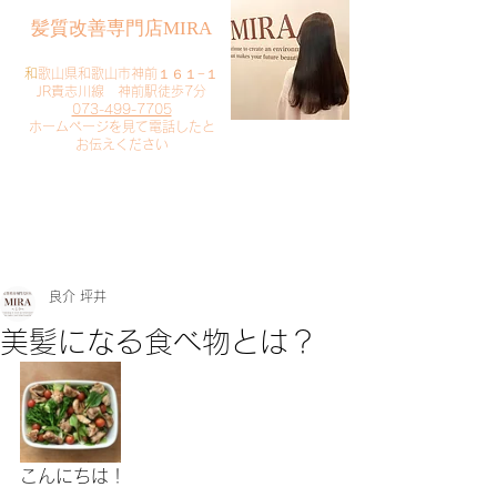
​髪質改善専門店MIRA
​
和歌山県和歌山市神前１６１−１
JR貴志川線 神前駅徒歩7分
073-499-7705
​ホームページを見て電話したと
お伝えください
​ご予約・お問い合わせ
​クリック
良介 坪井
美髪になる食べ物とは？
こんにちは！