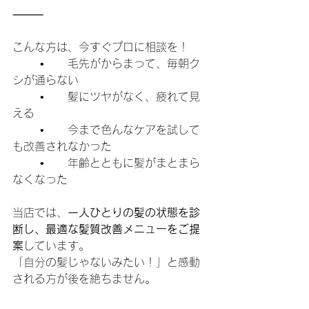
⸻
こんな方は、今すぐプロに相談を！
	•	毛先がからまって、毎朝ク
シが通らない
	•	髪にツヤがなく、疲れて見
える
	•	今まで色んなケアを試して
も改善されなかった
	•	年齢とともに髪がまとまら
なくなった
当店では、
一人ひとりの髪の状態を診
断し、最適な髪質改善メニューをご提
案
しています。
「自分の髪じゃないみたい！」と感動
される方が後を絶ちません。