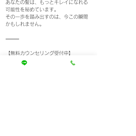
あなたの髪は、もっとキレイになれる
可能性を秘めています。
その一歩を踏み出すのは、今この瞬間
かもしれません。
⸻
【無料カウンセリング受付中】
「自分の髪も変われるのかな？」
「どのメニューが合ってるか分からな
い…」
そんな方こそ、まずは
無料カウンセリ
ング
へ。
▶ 詳細・ご予約は
https://www.mira-
kaizen.com
からどうぞ。
スマホから簡単予約OK◎