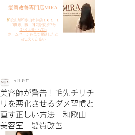
​髪質改善専門店MIRA
​
和歌山県和歌山市神前１６１−１
JR貴志川線 神前駅徒歩7分
073-499-7705
​ホームページを見て電話したと
お伝えください
​ご予約・お問い合わせ
​クリック
良介 坪井
美容師が警告！毛先チリチ
リを悪化させるダメ習慣と
直す正しい方法 和歌山
美容室 髪質改善