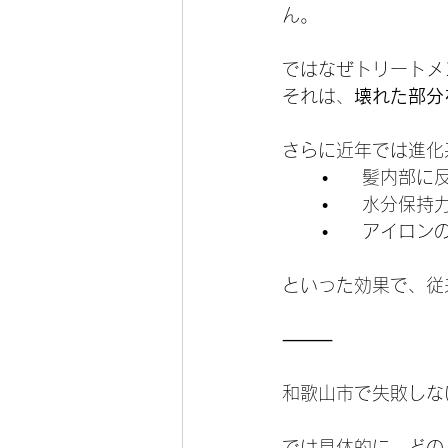
ん。
ではなぜトリートメ
それは、
壊れた部分
さらに近年では進化
	•	髪内
	•	水分
	•	アイロ
といった効果で、従
⸻
和歌山市で失敗しな
では具体的に、どの