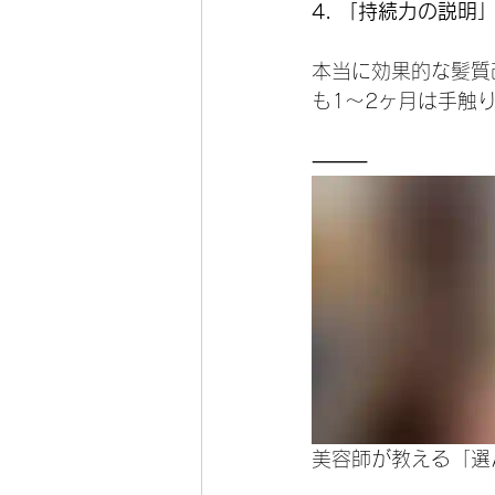
4. 「持続力の説明
本当に効果的な髪質
も1〜2ヶ月は手触
⸻
美容師が教える「選