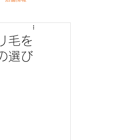
リ毛を
の選び