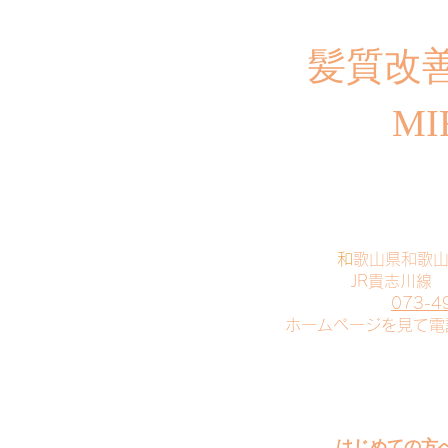
​髪質改
MI
​
和歌山県和歌
JR貴志川線
073-4
​ホームページを見て
はじめての方