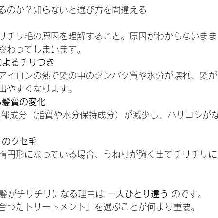
るのか？知らないと選び方を間違える
リチリ毛の原因を理解すること。原因がわからないまま
終わってしまいます。
によるチリつき
アイロンの熱で髪の中のタンパク質や水分が壊れ、髪が
出やすくなります。
る髪質の変化
内部成分（脂質や水分保持成分）が減少し、ハリコシが
きのクセ毛
楕円形になっている場合、うねりが強く出てチリチリに
の髪がチリチリになる理由は 
一人ひとり違う
 のです。
合ったトリートメント」を選ぶことが何より重要。