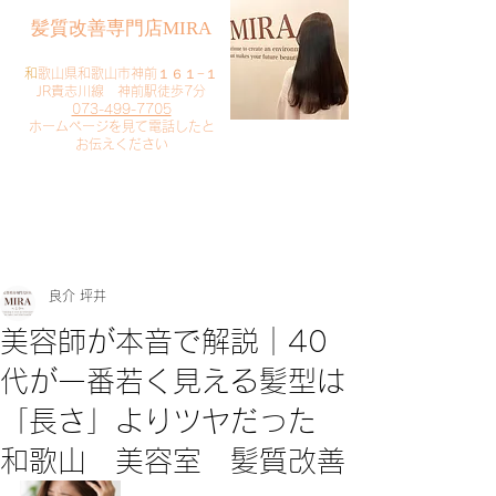
​髪質改善専門店MIRA
​
和歌山県和歌山市神前１６１−１
JR貴志川線 神前駅徒歩7分
073-499-7705
​ホームページを見て電話したと
お伝えください
​ご予約・お問い合わせ
​クリック
良介 坪井
美容師が本音で解説｜40
代が一番若く見える髪型は
「長さ」よりツヤだった
和歌山 美容室 髪質改善