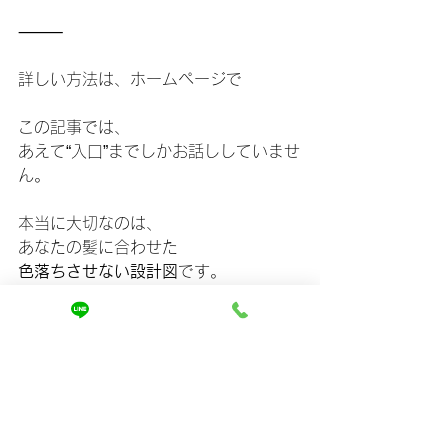
⸻
詳しい方法は、ホームページで
この記事では、
あえて“入口”までしかお話ししていませ
ん。
本当に大切なのは、
あなたの髪に合わせた
色落ちさせない設計図
です。
✔ なぜ今まで色が抜けていたのか
✔ 何を変えればいいのか
✔ もう失敗しないカラーの考え方
それらを、
ホームページで詳しく解説していま