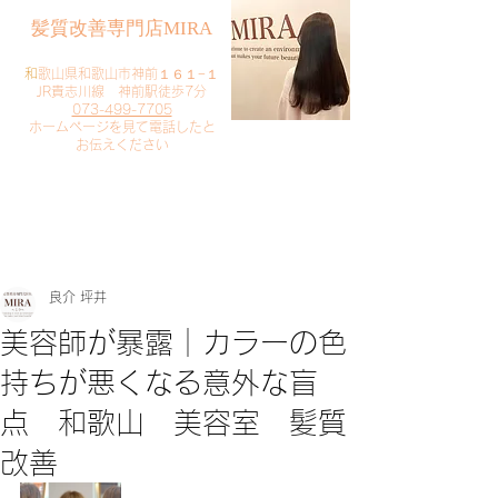
​髪質改善専門店MIRA
​
和歌山県和歌山市神前１６１−１
JR貴志川線 神前駅徒歩7分
073-499-7705
​ホームページを見て電話したと
お伝えください
​ご予約・お問い合わせ
​クリック
良介 坪井
美容師が暴露｜カラーの色
持ちが悪くなる意外な盲
点 和歌山 美容室 髪質
改善