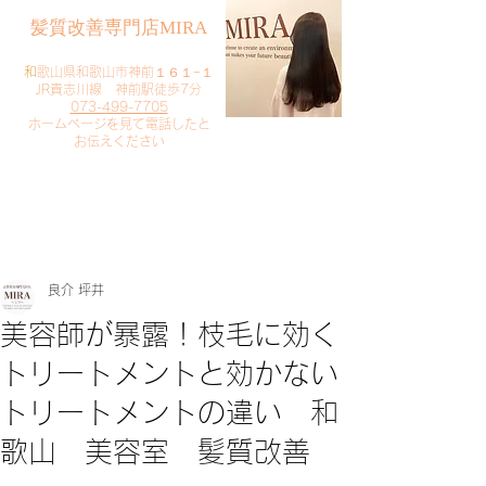
​髪質改善専門店MIRA
​
和歌山県和歌山市神前１６１−１
JR貴志川線 神前駅徒歩7分
073-499-7705
​ホームページを見て電話したと
お伝えください
​ご予約・お問い合わせ
​クリック
良介 坪井
美容師が暴露！枝毛に効く
トリートメントと効かない
トリートメントの違い 和
歌山 美容室 髪質改善