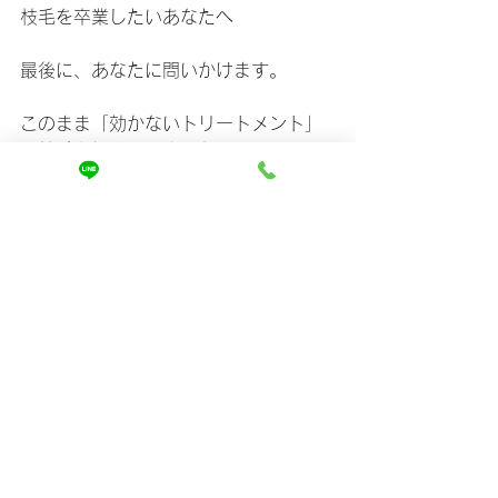
枝毛を卒業したいあなたへ
最後に、あなたに問いかけます。
このまま「効かないトリートメント」
で枝毛を繰り返しますか？
それとも「効くトリートメント」を選
んで、枝毛の悩みから卒業しますか？
もし後者を選びたいなら、まずは一度
サロンで体験してみてください。
本当に効くケアがどんなものか、あな
たの髪で実感していただけるはずで
す。
▼ 枝毛に効くトリートメントの詳細は
こちらから
https://www.mira-kaizen.com