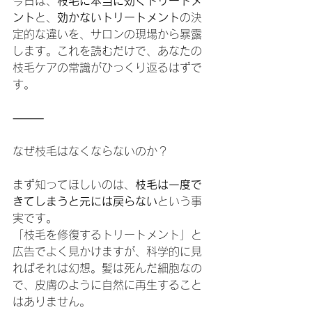
今日は、
枝毛に本当に効くトリートメ
ント
と、
効かないトリートメント
の決
定的な違いを、サロンの現場から暴露
します。これを読むだけで、あなたの
枝毛ケアの常識がひっくり返るはずで
す。
⸻
なぜ枝毛はなくならないのか？
まず知ってほしいのは、
枝毛は一度で
きてしまうと元には戻らない
という事
実です。
「枝毛を修復するトリートメント」と
広告でよく見かけますが、科学的に見
ればそれは幻想。髪は死んだ細胞なの
で、皮膚のように自然に再生すること
はありません。