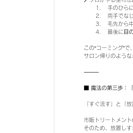
	1.	手の
	2.	両手
	3.	毛先
	4.	最後に
目
この“コーミング”
サロン帰りのような
⸻
■ 魔法の第三歩：
「すぐ流す」と「放
市販トリートメント
そのため、放置しす