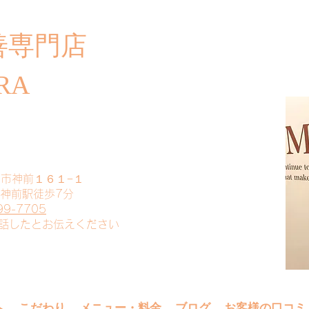
善専門店
​ご
RA
山市神前１６１−１
 神前駅徒歩7分
99-7705
電話したとお伝えください
へ
こだわり
メニュー・料金
ブログ
お客様の口コミ