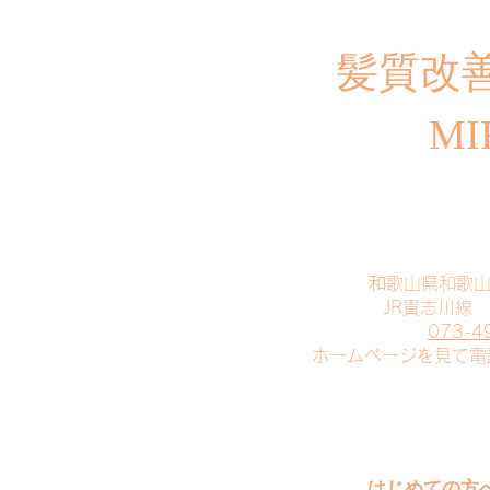
​髪質改
MI
​
和歌山県和歌
JR貴志川線
073-4
​ホームページを見て
はじめての方