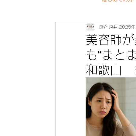
良介 坪井
2025年
美容師が
も“まと
和歌山 