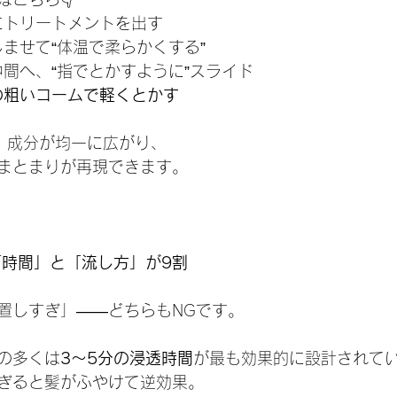
ひらにトリートメントを出す
でなじませて“体温で柔らかくする”
から中間へ、“指でとかすように”スライド
の粗いコームで軽くとかす
で、成分が均一に広がり、
まとまりが再現できます。
「時間」と「流し方」が9割
置しすぎ」——どちらもNGです。
の多くは
3〜5分の浸透時間
が最も効果的に設計されて
ぎると髪がふやけて逆効果。