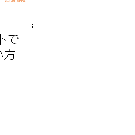
トで
使い方