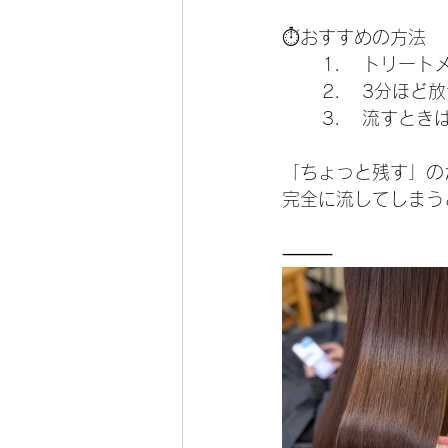
⏱おすすめの方法
	1.	トリ
	2.	3
	3.	流
「ちょっと残す」の
完全に流してしまう
⸻