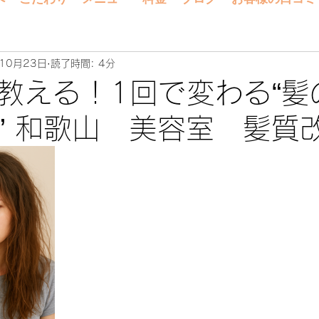
10月23日
読了時間: 4分
教える！1回で変わる“髪
” 和歌山 美容室 髪質