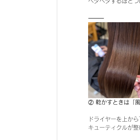
ベタベタするほどつ
⸻
②
 乾かすときは「
ドライヤーを上から
キューティクルが整