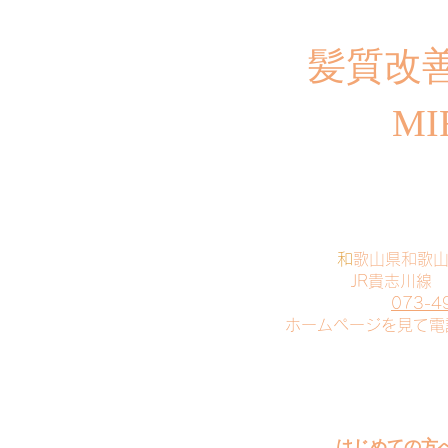
​髪質改
MI
​
和歌山県和歌
JR貴志川線
073-4
​ホームページを見て
はじめての方