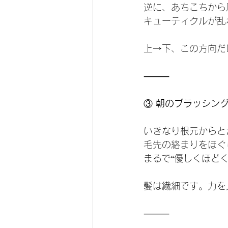
逆に、あちこちから
キューティクルが乱
上→下、この方向だ
⸻
③
 朝のブラッシン
いきなり根元からと
毛先の絡まりをほぐ
まるで“優しくほどく
髪は繊細です。力を
⸻