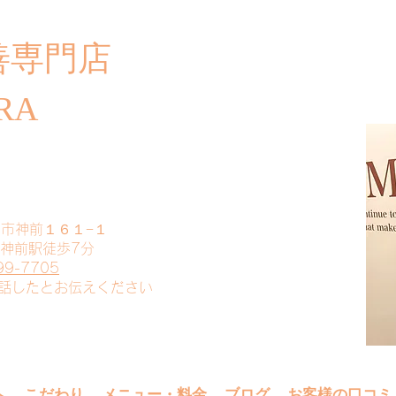
善専門店
​ご
RA
山市神前１６１−１
 神前駅徒歩7分
99-7705
電話したとお伝えください
へ
こだわり
メニュー・料金
ブログ
お客様の口コミ