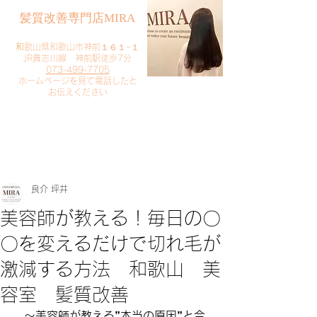
​髪質改善専門店MIRA
​
和歌山県和歌山市神前１６１−１
JR貴志川線 神前駅徒歩7分
073-499-7705
​ホームページを見て電話したと
お伝えください
​ご予約・お問い合わせ
​クリック
良介 坪井
美容師が教える！毎日の〇
〇を変えるだけで切れ毛が
激減する方法 和歌山 美
容室 髪質改善
～美容師が教える”本当の原因”と今