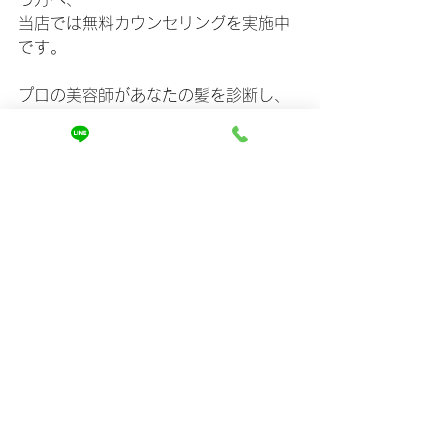
当店では無料カウンセリングを実施中
です。
プロの美容師があなたの髪を診断し、
“今必要なケアだけ”を丁寧にご提案しま
す。
ホームページでは、ビフォーアフター
写真やお客様のリアルな声も掲載して
います。
ぜひ一度、ご覧ください。
👉【髪質改善専門店MIRA｜公式ホーム
ページはこちら　
https://www.mira-
kaizen.com】
👉【無料カウンセリング予約はこち