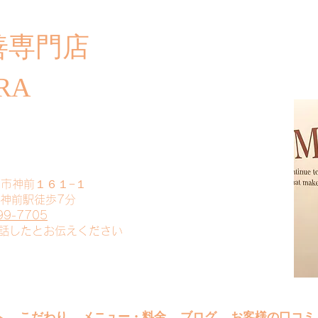
善専門店
​ご
RA
山市神前１６１−１
 神前駅徒歩7分
99-7705
電話したとお伝えください
へ
こだわり
メニュー・料金
ブログ
お客様の口コミ