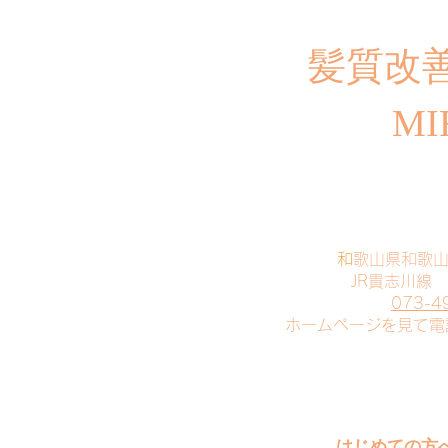
​髪質改
MI
​
和歌山県和歌
JR貴志川線
073-4
​ホームページを見て
はじめての方