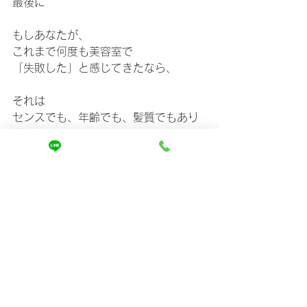
最後に
もしあなたが、
これまで何度も美容室で
「失敗した」と感じてきたなら、
それは
センスでも、年齢でも、髪質でもあり
ません。
選ぶ基準を、少し間違えていただけ。
私たちは、
その日のキレイより
その先のストレスが減ることを重視し
ています。
詳しい考え方や施術の基準は、
ホームページでまとめています。