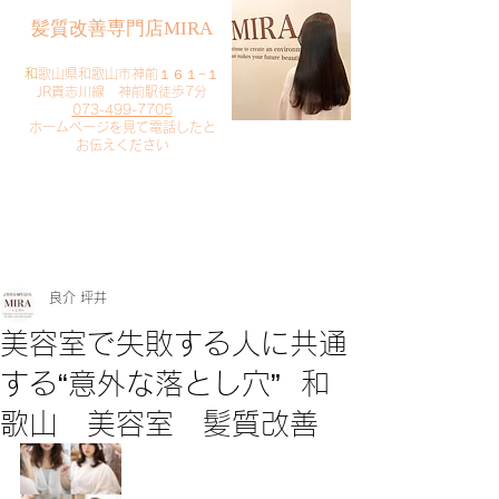
​髪質改善専門店MIRA
​
和歌山県和歌山市神前１６１−１
JR貴志川線 神前駅徒歩7分
073-499-7705
​ホームページを見て電話したと
お伝えください
​ご予約・お問い合わせ
​クリック
良介 坪井
美容室で失敗する人に共通
する“意外な落とし穴” 和
歌山 美容室 髪質改善