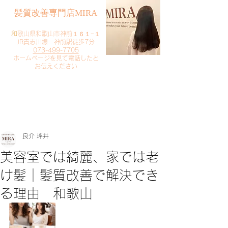
​髪質改善専門店MIRA
​
和歌山県和歌山市神前１６１−１
JR貴志川線 神前駅徒歩7分
073-499-7705
​ホームページを見て電話したと
お伝えください
​ご予約・お問い合わせ
​クリック
良介 坪井
美容室では綺麗、家では老
け髪｜髪質改善で解決でき
る理由 和歌山