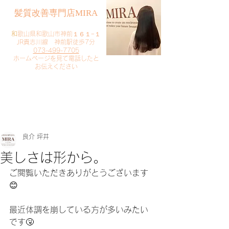
​髪質改善専門店MIRA
​
和歌山県和歌山市神前１６１−１
JR貴志川線 神前駅徒歩7分
073-499-7705
​ホームページを見て電話したと
お伝えください
​ご予約・お問い合わせ
​クリック
良介 坪井
美しさは形から。
ご閲覧いただきありがとうございます
😊
最近体調を崩している方が多いみたい
です🤧