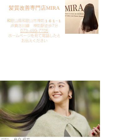
​髪質改善専門店MIRA
​
和歌山県和歌山市神前１６１−１
JR貴志川線 神前駅徒歩7分
073-499-7705
​ホームページを見て電話したと
お伝えください
​ご予約・お問い合わせ
​クリック
良介 坪井