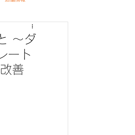
と ～ダ
レート
質改善