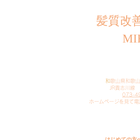
​髪質改
MI
​
和歌山県和歌
JR貴志川線
073-4
​ホームページを見て
はじめての方