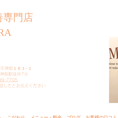
善専門店
​ご
RA
山市神前１６１−１
 神前駅徒歩7分
99-7705
電話したとお伝えください
へ
こだわり
メニュー・料金
ブログ
お客様の口コミ