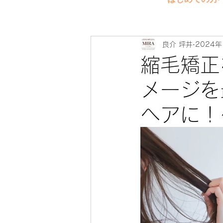
良介 坪井
2024年
縮毛矯正
メージを
ヘアに！