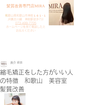
​髪質改善専門店MIRA
​
和歌山県和歌山市神前１６１−１
JR貴志川線 神前駅徒歩7分
073-499-7705
​ホームページを見て電話したと
お伝えください
​ご予約・お問い合わせ
​クリック
良介 坪井
縮毛矯正をした方がいい人
の特徴 和歌山 美容室
髪質改善