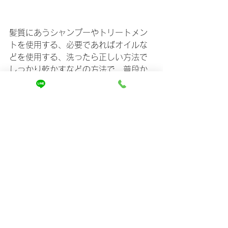
髪質にあうシャンプーやトリートメン
トを使用する、必要であればオイルな
どを使用する、洗ったら正しい方法で
しっかり乾かすなどの方法で、普段か
ら丁寧にヘアケアしましょう。
ヘアカラーやブリーチのやり過ぎも髪
が傷む原因となるため、縮毛矯正をし
ようと考えている方は注意が必要で
す。
【まとめ】縮毛矯正に失敗したと思っ
たら美容院に相談！日頃のケアも大切