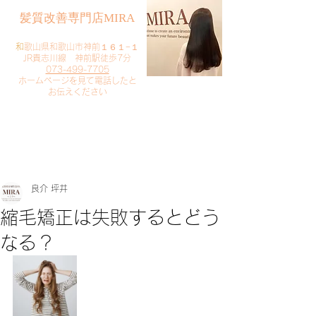
​髪質改善専門店MIRA
​
和歌山県和歌山市神前１６１−１
JR貴志川線 神前駅徒歩7分
073-499-7705
​ホームページを見て電話したと
お伝えください
​ご予約・お問い合わせ
​クリック
良介 坪井
縮毛矯正は失敗するとどう
なる？