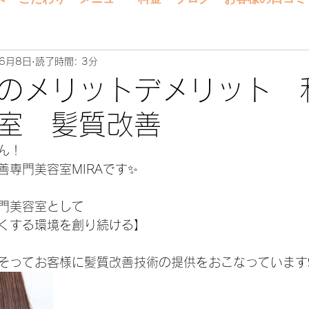
年6月8日
読了時間: 3分
のメリットデメリット 
室 髪質改善
ん！
善専門美容室MIRAです✨
門美容室として
くする環境を創り続ける】
そってお客様に髪質改善技術の提供をおこなっています❗