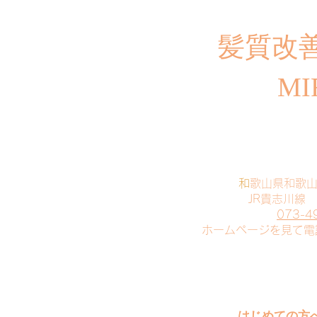
​髪質改
MI
​
和歌山県和歌
JR貴志川線
073-4
​ホームページを見て
はじめての方