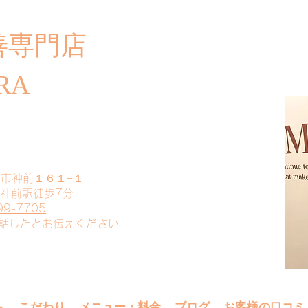
善専門店
​ご
RA
山市神前１６１−１
 神前駅徒歩7分
99-7705
電話したとお伝えください
へ
こだわり
メニュー・料金
ブログ
お客様の口コミ