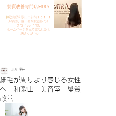
​髪質改善専門店MIRA
​
和歌山県和歌山市神前１６１−１
JR貴志川線 神前駅徒歩7分
073-499-7705
​ホームページを見て電話したと
お伝えください
​ご予約・お問い合わせ
​クリック
良介 坪井
細毛が周りより感じる女性
へ 和歌山 美容室 髪質
改善