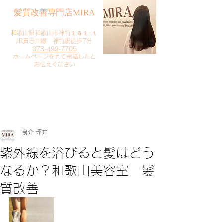
​髪質改善専門店MIRA
​
和歌山県和歌山市神前１６１−１
JR貴志川線 神前駅徒歩7分
073-499-7705
​ホームページを見て電話したと
お伝えください
​ご予約・お問い合わせ
​クリック
良介 坪井
紫外線を浴びると髪はどう
なるか？和歌山美容室 髪
質改善