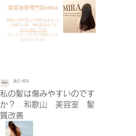
​髪質改善専門店MIRA
​
和歌山県和歌山市神前１６１−１
JR貴志川線 神前駅徒歩7分
073-499-7705
​ホームページを見て電話したと
お伝えください
​ご予約・お問い合わせ
​クリック
良介 坪井
私の髪は傷みやすいのです
か？ 和歌山 美容室 髪
質改善