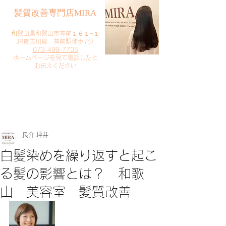
​髪質改善専門店MIRA
​
和歌山県和歌山市神前１６１−１
JR貴志川線 神前駅徒歩7分
073-499-7705
​ホームページを見て電話したと
お伝えください
​ご予約・お問い合わせ
​クリック
良介 坪井
白髪染めを繰り返すと起こ
る髪の影響とは？ 和歌
山 美容室 髪質改善