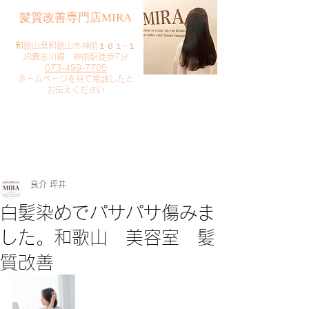
​髪質改善専門店MIRA
​
和歌山県和歌山市神前１６１−１
JR貴志川線 神前駅徒歩7分
073-499-7705
​ホームページを見て電話したと
お伝えください
​ご予約・お問い合わせ
​クリック
良介 坪井
白髪染めでパサパサ傷みま
した。和歌山 美容室 髪
質改善