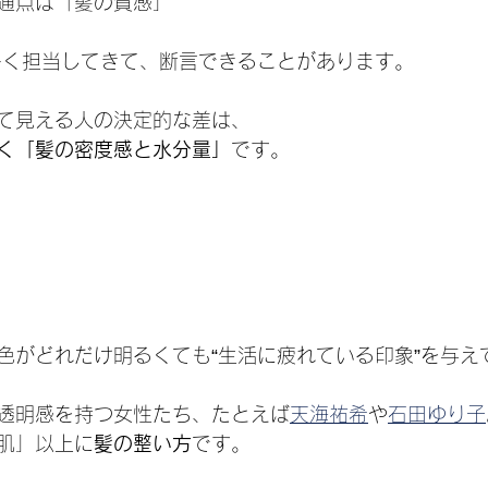
通点は「髪の質感」
多く担当してきて、断言できることがあります。
て見える人の決定的な差は、
く「髪の密度感と水分量」
です。
色がどれだけ明るくても“生活に疲れている印象”を与え
透明感を持つ女性たち、たとえば
天海祐希
や
石田ゆり子
肌」以上に
髪の整い方
です。