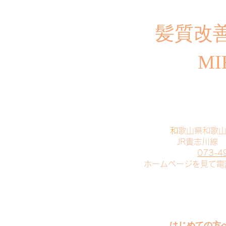
​髪質改
MI
​
和歌山県和歌
JR貴志川線
073-4
​ホームページを見て
はじめての方