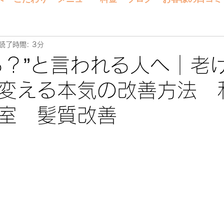
読了時間: 3分
る？”と言われる人へ｜老
変える本気の改善方法 
室 髪質改善