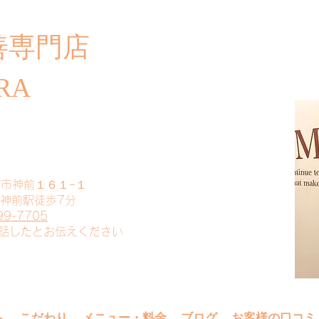
善専門店
​ご
RA
山市神前１６１−１
 神前駅徒歩7分
99-7705
電話したとお伝えください
へ
こだわり
メニュー・料金
ブログ
お客様の口コミ