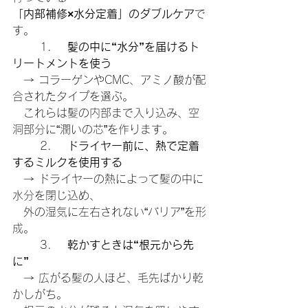
「内部補修×水分定着」のダブルケア
で
す。
	1.	
髪の中に“水分”を届けるト
リートメントを使う
　→ コラーゲンやCMC、アミノ酸が配
合されたタイプを選ぶ。
　これらは髪の内部まで入り込み、空
洞部分に“潤いの芯”を作ります。
	2.	
ドライヤー前に、熱で定着
するミルクを使用する
　→ ドライヤーの熱によって髪の中に
水分を閉じ込め、
　外の湿気に左右されない“バリア”を形
成。
	3.	
乾かすときは“根元から先
に”
　→ 広がる髪の人ほど、毛先ばかり乾
かしがち。