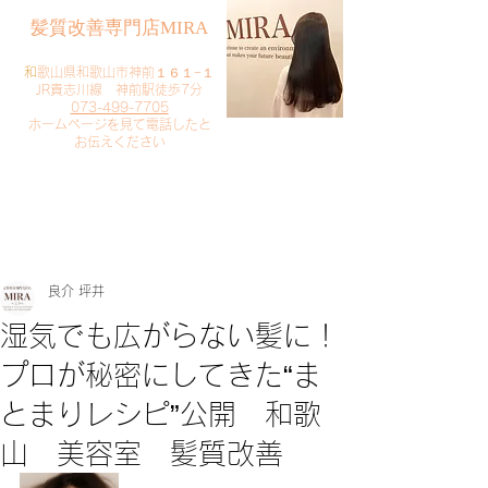
​髪質改善専門店MIRA
​
和歌山県和歌山市神前１６１−１
JR貴志川線 神前駅徒歩7分
073-499-7705
​ホームページを見て電話したと
お伝えください
​ご予約・お問い合わせ
​クリック
良介 坪井
湿気でも広がらない髪に！
プロが秘密にしてきた“ま
とまりレシピ”公開 和歌
山 美容室 髪質改善