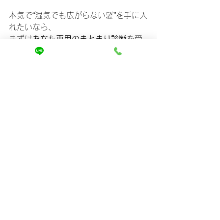
本気で“湿気でも広がらない髪”を手に入
れたいなら、
まずは
あなた専用のまとまり診断
を受
けてみてください。
結果を見れば、なぜこれまでまとまら
なかったのかが一目で分かります。
👉 詳しくは、ホームページで「髪質改
善トリートメント」をチェック。
https://www.mira-kaizen.com
あなたの髪が変わる“最初の一歩”が、そ
こにあります。