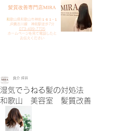
​髪質改善専門店MIRA
​
和歌山県和歌山市神前１６１−１
JR貴志川線 神前駅徒歩7分
073-499-7705
​ホームページを見て電話したと
お伝えください
​ご予約・お問い合わせ
​クリック
良介 坪井
湿気でうねる髪の対処法
和歌山 美容室 髪質改善