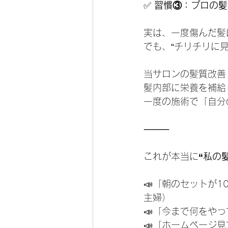
✅
 習慣③：プロの
実は、一度傷んだ髪
でも、“チリチリに
当サロンの髪質改善
髪内部に栄養を補給
一度の施術で「自分
⸻
これが本当に
“私の
📣「朝のセットが
主婦）
📣「今まで何をや
📣「ホームページ