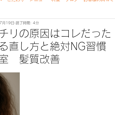
7月19日
読了時間: 4分
チリの原因はコレだった
る直し方と絶対NG習慣
室 髪質改善