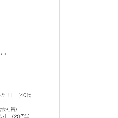
す。
た！」（40代
代会社員）
い」（20代学