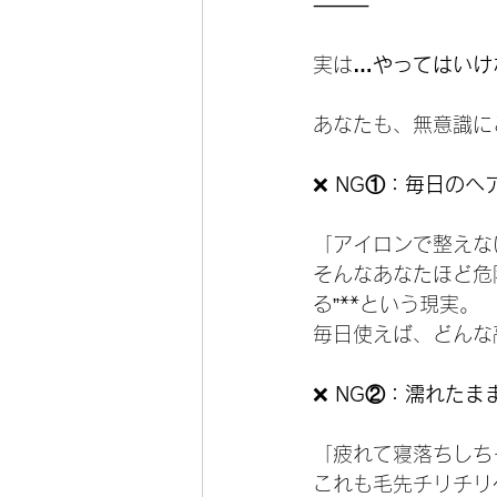
⸻
実は
…やってはいけ
あなたも、無意識に
❌
 NG①：毎日のヘ
「アイロンで整えな
そんなあなたほど危
る”**という現実。
毎日使えば、どんな
❌
 NG②：濡れたま
「疲れて寝落ちしち
これも毛先チリチリ