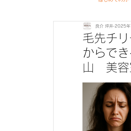
良介 坪井
2025年
毛先チリ
からでき
山 美容