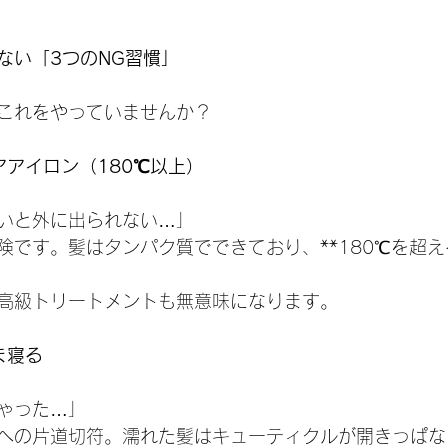
ない「3つのNG習慣」
これをやっていませんか？
アアイロン（180℃以上）
いと外に出られない…」
険です。髪はタンパク質でできており、**180℃を超え
高級トリートメントも無意味になります。
ま寝る
ゃった…」
への片道切符。濡れた髪はキューティクルが開きっぱな