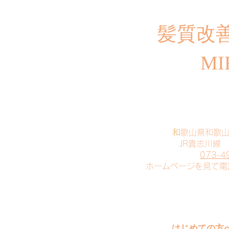
​髪質改
MI
​
和歌山県和歌
JR貴志川線
073-4
​ホームページを見て
はじめての方