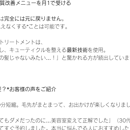
髪質改善メニューを月1で受ける
は
完全には元に戻りません
。
見えなくする”ことは可能です。
トリートメントは、
し、キューティクルを整える
最新技術
を使用。
の髪じゃないみたい…！」と驚かれる方が続出していま
髪？”お客様の声をご紹介
10分短縮。毛先がまとまって、お出かけが楽しくなりまし
ってもダメだったのに…美容室変えて正解でした」（30
見てすぐ予約しました。本当に悩んでる人におすすめした