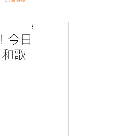
！今日
 和歌