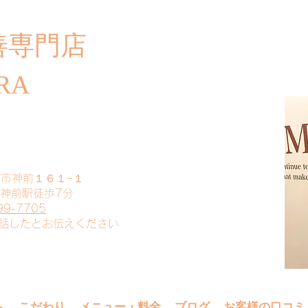
善専門店
​ご
RA
山市神前１６１−１
 神前駅徒歩7分
99-7705
電話したとお伝えください
へ
こだわり
メニュー・料金
ブログ
お客様の口コミ