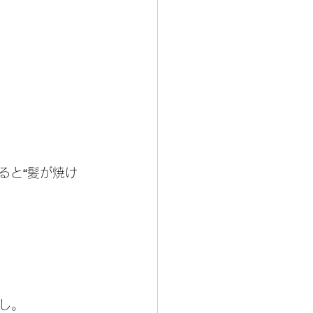
ると“髪が焼け
し。