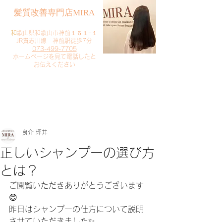
​髪質改善専門店MIRA
​
和歌山県和歌山市神前１６１−１
JR貴志川線 神前駅徒歩7分
073-499-7705
​ホームページを見て電話したと
お伝えください
​ご予約・お問い合わせ
​クリック
良介 坪井
正しいシャンプーの選び方
とは？
ご閲覧いただきありがとうございます
😊
昨日はシャンプーの仕方について説明
させていただきました✨