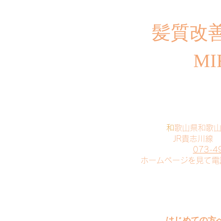
​髪質改
MI
​
和歌山県和歌
JR貴志川線
073-4
​ホームページを見て
はじめての方