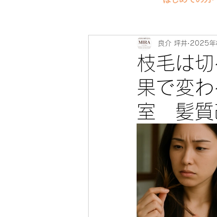
良介 坪井
2025年
枝毛は切
果で変わ
室 髪質