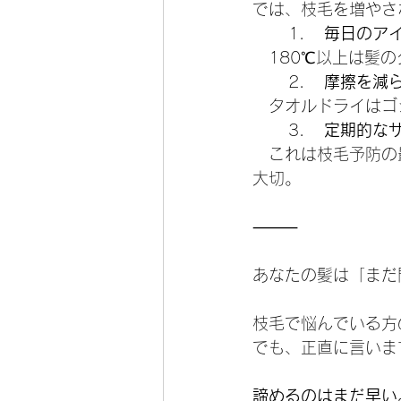
では、枝毛を増やさ
	1.	
毎日のア
　180℃以上は髪
	2.	
摩擦を減
　タオルドライはゴ
	3.	
定期的な
　これは枝毛予防の
大切。
⸻
あなたの髪は「まだ
枝毛で悩んでいる方
でも、正直に言いま
諦めるのはまだ早い