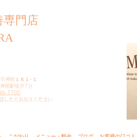
善専門店
​ご
RA
山市神前１６１−１
 神前駅徒歩7分
99-7705
電話したとお伝えください
へ
こだわり
メニュー・料金
ブログ
お客様の口コミ