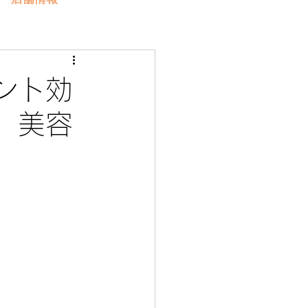
ント効
 美容