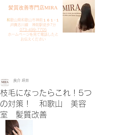
​髪質改善専門店MIRA
​
和歌山県和歌山市神前１６１−１
JR貴志川線 神前駅徒歩7分
073-499-7705
​ホームページを見て電話したと
お伝えください
​ご予約・お問い合わせ
​クリック
良介 坪井
枝毛になったらこれ！5つ
の対策！ 和歌山 美容
室 髪質改善