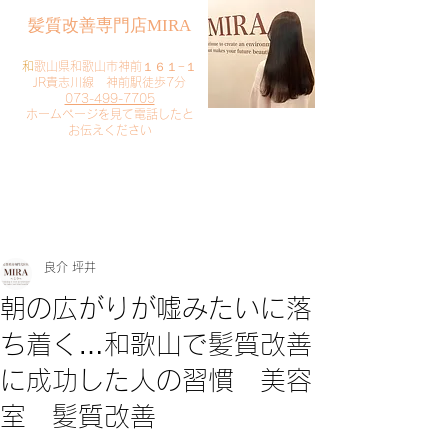
​髪質改善専門店MIRA
​
和歌山県和歌山市神前１６１−１
JR貴志川線 神前駅徒歩7分
073-499-7705
​ホームページを見て電話したと
お伝えください
​ご予約・お問い合わせ
​クリック
良介 坪井
朝の広がりが嘘みたいに落
ち着く…和歌山で髪質改善
に成功した人の習慣 美容
室 髪質改善