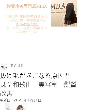
​髪質改善専門店MIRA
​
和歌山県和歌山市神前１６１−１
JR貴志川線 神前駅徒歩7分
073-499-7705
​ホームページを見て電話したと
お伝えください
​ご予約・お問い合わせ
​クリック
良介 坪井
抜け毛がきになる原因と
は？和歌山 美容室 髪質
改善
更新日：
2023年12月1日