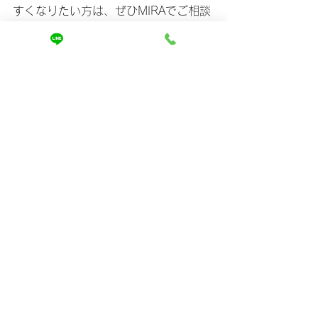
すくなりたい方は、ぜひMIRAでご相談
ください❗️
今来ないと、抜け毛がより危ないかも
🙄
最後までご覧いただきありがとうござ
いました😊