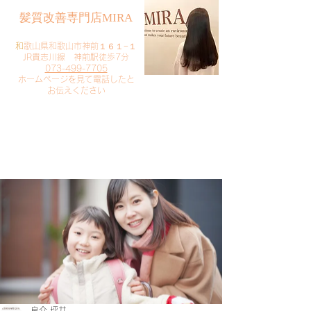
​髪質改善専門店MIRA
​
和歌山県和歌山市神前１６１−１
JR貴志川線 神前駅徒歩7分
073-499-7705
​ホームページを見て電話したと
お伝えください
​ご予約・お問い合わせ
​クリック
良介 坪井