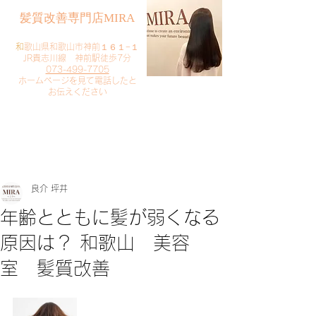
​髪質改善専門店MIRA
​
和歌山県和歌山市神前１６１−１
JR貴志川線 神前駅徒歩7分
073-499-7705
​ホームページを見て電話したと
お伝えください
​ご予約・お問い合わせ
​クリック
良介 坪井
年齢とともに髪が弱くなる
原因は？ 和歌山 美容
室 髪質改善