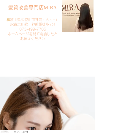
​髪質改善専門店MIRA
​
和歌山県和歌山市神前１６１−１
JR貴志川線 神前駅徒歩7分
073-499-7705
​ホームページを見て電話したと
お伝えください
​ご予約・お問い合わせ
​クリック
良介 坪井