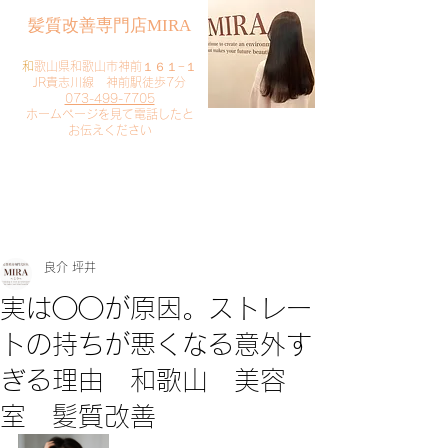
​髪質改善専門店MIRA
​
和歌山県和歌山市神前１６１−１
JR貴志川線 神前駅徒歩7分
073-499-7705
​ホームページを見て電話したと
お伝えください
​ご予約・お問い合わせ
​クリック
良介 坪井
実は◯◯が原因。ストレー
トの持ちが悪くなる意外す
ぎる理由 和歌山 美容
室 髪質改善