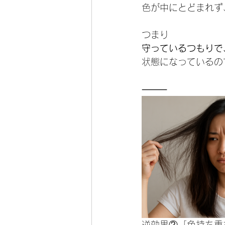
色が中にとどまれず
つまり
守っているつもりで
状態になっているの
⸻
逆効果②「色持ち重