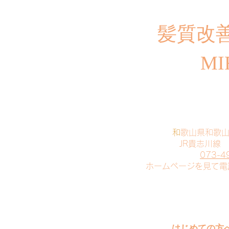
​髪質改
MI
​
和歌山県和歌
JR貴志川線
073-4
​ホームページを見て
はじめての方