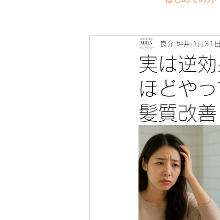
良介 坪井
1月31
実は逆効
ほどや
髪質改善