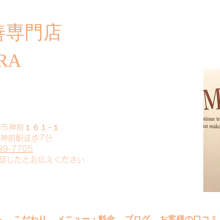
善専門店
​ご
RA
山市神前１６１−１
 神前駅徒歩7分
99-7705
電話したとお伝えください
へ
こだわり
メニュー・料金
ブログ
お客様の口コミ