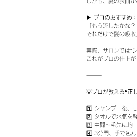
しかも、髪の表面が
▶ 
プロのおすすめ
「もう流したかな？
それだけで髪の吸収
実際、サロンでは“
これがプロの仕上が
⸻
💡
プロが教える“正
1️⃣ シャンプー後
2️⃣ タオルで水気を
3️⃣ 中間〜毛先に均
4️⃣ 3分間、手で包