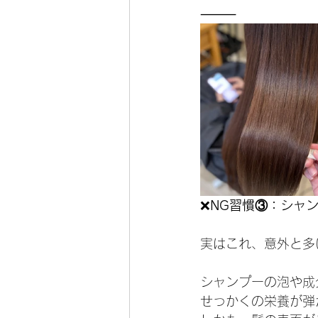
⸻
❌
NG習慣③：シャ
実はこれ、意外と多
シャンプーの泡や成
せっかくの栄養が弾