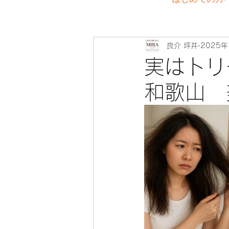
良介 坪井
2025年
実はトリ
和歌山 