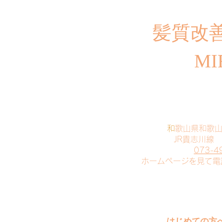
​髪質改
MI
​
和歌山県和歌
JR貴志川線
073-4
​ホームページを見て
はじめての方