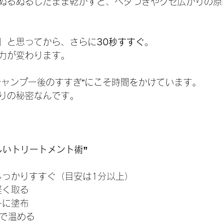
ぬるぬるしたまま乾かすと、ベタつきやクセ広がりの原
：
」と思ってから、さらに
30秒すすぐ
。
力が変わります。
シャンプー後のすすぎ”にこそ時間をかけています。
りの秘密なんです。
しいトリートメント術”
、しっかりすすぐ（目安は1分以上）
軽く取る
一に塗布
んで温める