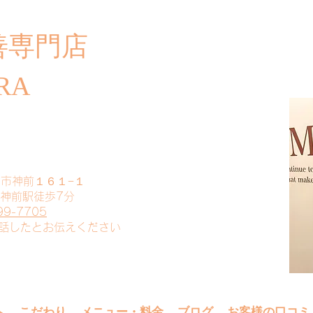
善専門店
​ご
RA
山市神前１６１−１
 神前駅徒歩7分
99-7705
電話したとお伝えください
へ
こだわり
メニュー・料金
ブログ
お客様の口コミ