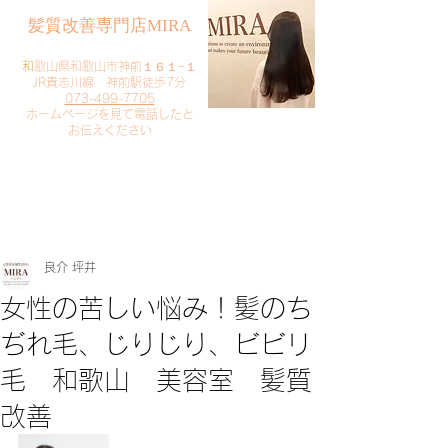
​髪質改善専門店MIRA
​
和歌山県和歌山市神前１６１−１
JR貴志川線 神前駅徒歩7分
073-499-7705
​ホームページを見て電話したと
お伝えください
​ご予約・お問い合わせ
​クリック
良介 坪井
女性の苦しい悩み！髪のち
ぢれ毛、じりじり、ビビリ
毛 和歌山 美容室 髪質
改善