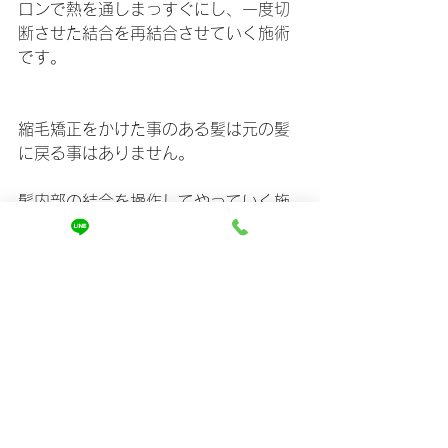
ロンで熱を通しまっすぐにし、一度切
断させた結合を再結合させていく施術
です。
縮毛矯正をかけた事のある髪は元の髪
に戻る事はありません。
髪内部の結合を操作してやっていく施
術でさらに縮毛矯正とパーマは逆の考
え方で施していくので仮にどうしても
かけたいという希望に合わせて施術し
て、かかったとしてもすぐに落ちてし
まったり最悪の場合はパーマがかから
ずダメージだけが残りビビリ毛になっ
てしまう可能性もあります。
そんなビビり毛の状態を治すことがで