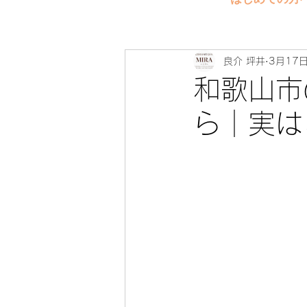
良介 坪井
3月17
和歌山市
ら｜実は