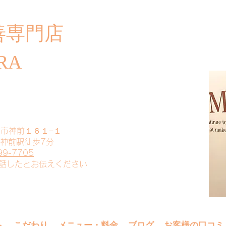
善専門店
​ご
RA
山市神前１６１−１
 神前駅徒歩7分
99-7705
電話したとお伝えください
へ
こだわり
メニュー・料金
ブログ
お客様の口コミ