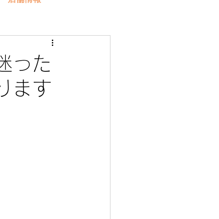
迷った
ります