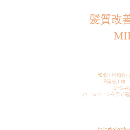
​髪質改
MI
​
和歌山県和歌
JR貴志川線
073-4
​ホームページを見て
はじめての方