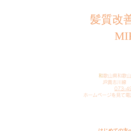
​髪質改
MI
​
和歌山県和歌
JR貴志川線
073-4
​ホームページを見て
はじめての方