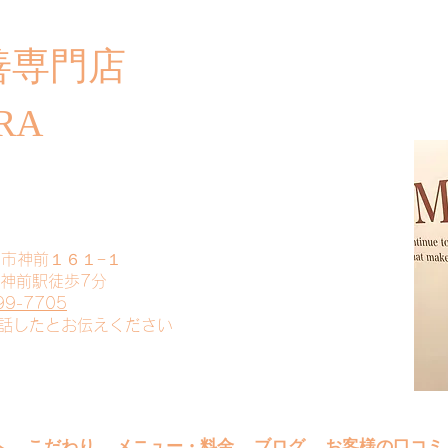
善専門店
​ご
RA
山市神前１６１−１
 神前駅徒歩7分
99-7705
電話したとお伝えください
へ
こだわり
メニュー・料金
ブログ
お客様の口コミ