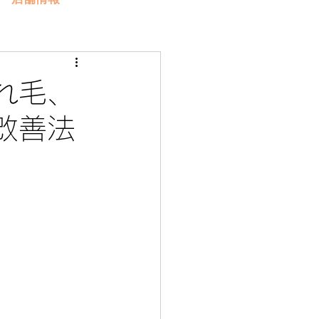
れ毛、
改善法