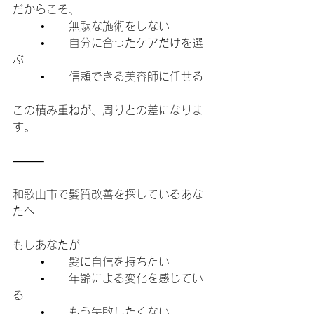
だからこそ、
	•	無駄な施術をしない
	•	自分に合ったケアだけを選
ぶ
	•	信頼できる美容師に任せる
この積み重ねが、周りとの差になりま
す。
⸻
和歌山市で髪質改善を探しているあな
たへ
もしあなたが
	•	髪に自信を持ちたい
	•	年齢による変化を感じてい
る
	•	もう失敗したくない