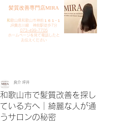
​髪質改善専門店MIRA
​
和歌山県和歌山市神前１６１−１
JR貴志川線 神前駅徒歩7分
073-499-7705
​ホームページを見て電話したと
お伝えください
​ご予約・お問い合わせ
​クリック
良介 坪井
和歌山市で髪質改善を探し
ている方へ｜綺麗な人が通
うサロンの秘密