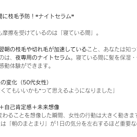
間に枝毛予防！“ナイトセラム”
も摩擦を受けているのは「寝ている間」。
翌朝の枝毛や切れ毛が加速している
こと、あなたは知っ
のは、
夜専用のナイトセラム
。寝ている間に髪を保湿・
感動体験ができます。
の変化（50代女性）
なくてもいいかも”って思えるようになりました」
＋自己肯定感＋未来想像
が変わることを想像した瞬間、女性の行動は大きく動きま
性は「朝のまとまり」が1日の気分を左右するほど重要な