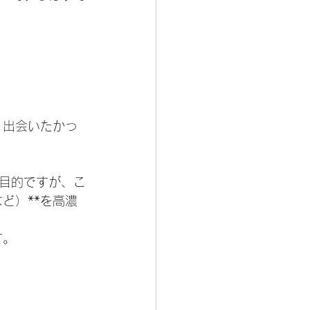
く出会いたかっ
目的ですが、こ
ど）**を高濃
す。