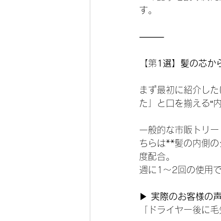
す。
⸻
【第
1選】髪の芯か
まず最初に紹介した
た」と口を揃える“
一般的な市販トリー
ちらは**髪の内側
度配合。
週に1～2回の使用
▶ 
実際のお客様の声
「ドライヤー後に毛