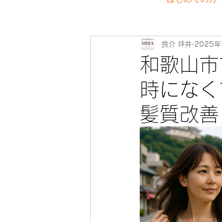
良介 坪井
2025年
和歌山市
時にな
髪質改善