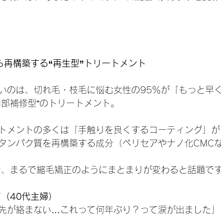
ら再構築する“再生型”トリートメント
いのは、切れ毛・枝毛に悩む女性の95％が「もっと早
内部補修型”のトリートメント。
トメントの多くは「手触りを良くするコーティング」が
のタンパク質を再構築する成分（ペリセアやナノ化CMCな
で、まるで縮毛矯正のようにまとまりが変わると話題で
（40代主婦）
先が絡まない…これって何年ぶり？って涙が出ました」