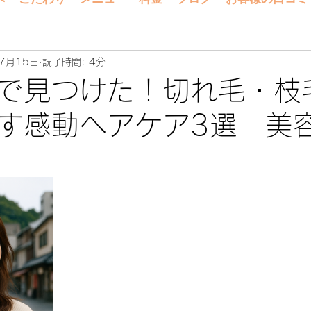
7月15日
読了時間: 4分
で見つけた！切れ毛・枝
くす感動ヘアケア3選 