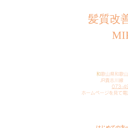
​髪質改
MI
​
和歌山県和歌
JR貴志川線
073-4
​ホームページを見て
はじめての方