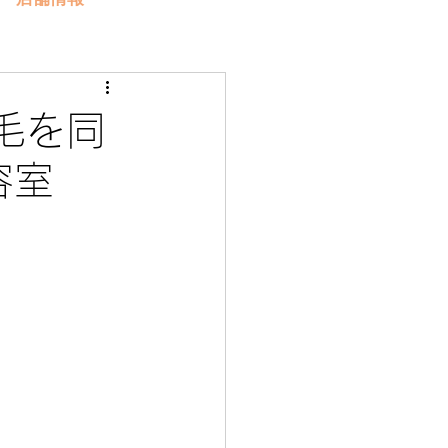
毛を同
美容室