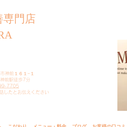
善専門店
​ご
RA
山市神前１６１−１
 神前駅徒歩7分
99-7705
電話したとお伝えください
へ
こだわり
メニュー・料金
ブログ
お客様の口コミ