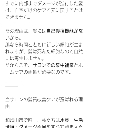
すでに内部までダメージが進行した髪
は、自宅だけのケアで元に戻すことは
できません。
その理由は、髪には
自己修復機能がな
い
から。
肌なら時間とともに新しい細胞が生ま
れますが、髪は死んだ細胞なので自然
には再生しません。
だからこそ、
サロンでの集中補修
とホ
ームケアの両輪が必要なのです。
⸻
当サロンの髪質改善ケアが選ばれる理
由
和歌山市で唯一、私たちは
水質・生活
環境・ダメージ原因
をすべて踏まえた