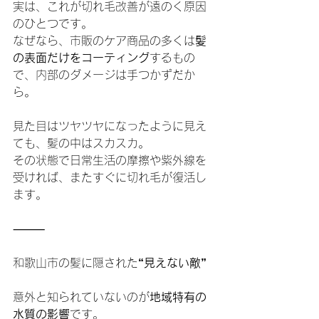
実は、これが切れ毛改善が遠のく原因
のひとつです。
なぜなら、市販のケア商品の多くは
髪
の表面だけをコーティング
するもの
で、内部のダメージは手つかずだか
ら。
見た目はツヤツヤになったように見え
ても、髪の中はスカスカ。
その状態で日常生活の摩擦や紫外線を
受ければ、またすぐに切れ毛が復活し
ます。
⸻
和歌山市の髪に隠された
“見えない敵”
意外と知られていないのが
地域特有の
水質の影響
です。