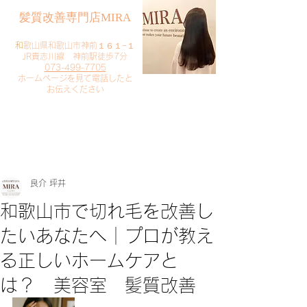
​髪質改善専門店MIRA
​
和歌山県和歌山市神前１６１−１
JR貴志川線 神前駅徒歩7分
073-499-7705
​ホームページを見て電話したと
お伝えください
​ご予約・お問い合わせ
​クリック
良介 坪井
和歌山市で切れ毛を改善し
たいあなたへ｜プロが教え
る正しいホームケアと
は？ 美容室 髪質改善